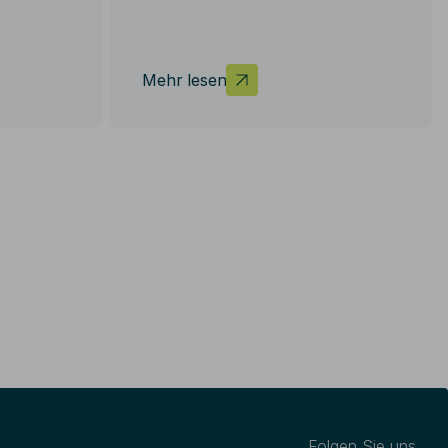
keit wird auf der gesamten
Differenzierung verzichtet.
inne der Gleichbehandlung
.
Mehr lesen
 Sie auf der Seite:
Folgen Sie uns