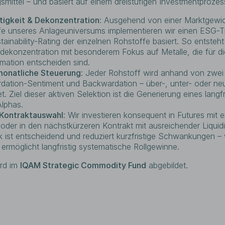
mittel – und basiert auf einem dreistufigen Investmentprozes
tigkeit & Dekonzentration
: Ausgehend von einer Marktgewic
e unseres Anlageuniversums implementieren wir einen ESG-Til
ainability-Rating der einzelnen Rohstoffe basiert. So entsteht
odekonzentration mit besonderem Fokus auf Metalle, die für d
mation entscheiden sind.
monatliche Steuerung
: Jeder Rohstoff wird anhand von zwei
ation-Sentiment und Backwardation – über-, unter- oder neu
t. Ziel dieser aktiven Selektion ist die Generierung eines langfr
lphas.
Kontraktauswahl
: Wir investieren konsequent in Futures mit e
 oder in den nächstkürzeren Kontrakt mit ausreichender Liquidi
 ist entscheidend und reduziert kurzfristige Schwankungen – w
 ermöglicht langfristig systematische Rollgewinne.
ird im
IQAM Strategic Commodity Fund
abgebildet.