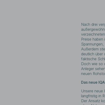
Nach drei ver
außergewöhnlic
verzeichneten
Preise haben 
Spannungen, Z
Außerdem stie
deutlich über
faktische Sch
Doch wie so of
Anleger sehen
neuen Rohstof
Das neue IQA
Unsere neue I
langfristig in
Der Ansatz ko