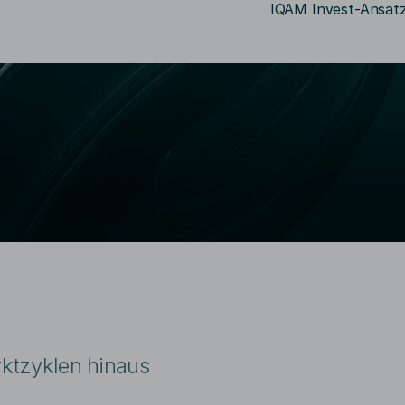
IQAM Invest-Ansat
Suchbegriff eingeben
rktzyklen hinaus