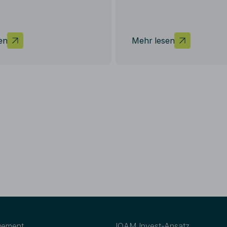
Aus Gründen der einfacheren Lesbar
Website auf die geschlechtsneutrale 
Entsprechende Begriffe gelten im S
grundsätzlich für beide Geschlechter
en
Mehr lesen
Informationen zum Datenschutz finden
Datenschutz
.
gement
IQAM Invest-Ansatz