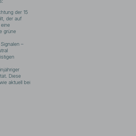
s:
htung der 15
t, der auf
 eine
ie grüne
 Signalen –
tral
istigen
injähriger
tät. Diese
ie aktuell bei