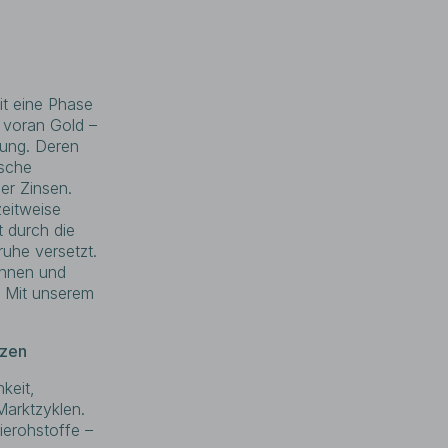
it eine Phase
n voran Gold –
gung. Deren
ische
er Zinsen.
eitweise
 durch die
uhe versetzt.
rinnen und
. Mit unserem
tzen
keit,
 Marktzyklen.
ierohstoffe –