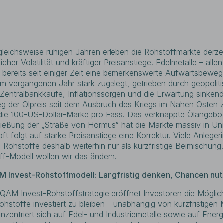
gleichsweise ruhigen Jahren erleben die Rohstoffmärkte derze
her Volatilität und kräftiger Preisanstiege. Edelmetalle – alle
 bereits seit einiger Zeit eine bemerkenswerte Aufwärtsbewe
im vergangenen Jahr stark zugelegt, getrieben durch geopolit
entralbankkäufe, Inflationssorgen und die Erwartung sinkend
g der Ölpreis seit dem Ausbruch des Kriegs im Nahen Osten z
 die 100-US-Dollar-Marke pro Fass. Das verknappte Ölangebot
ließung der „Straße von Hormus“ hat die Märkte massiv in Unr
t folgt auf starke Preisanstiege eine Korrektur. Viele Anlege
 Rohstoffe deshalb weiterhin nur als kurzfristige Beimischung
f-Modell wollen wir das ändern.
M Invest-Rohstoffmodell: Langfristig denken, Chancen nu
QAM Invest-Rohstoffstrategie eröffnet Investoren die Möglich
 Rohstoffe investiert zu bleiben – unabhängig von kurzfristigen
nzentriert sich auf Edel- und Industriemetalle sowie auf Energ