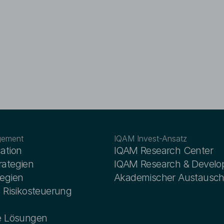
Nachkontrolle der Aktualität der Inf
Anwendbarkeit für den konkreten Ein
notwendig. Die Website kann nicht al
Investitionsentscheidungen herangez
die dargelegten Umstände ist eine 
für die Vollständigkeit, Richtigkeit un
zulässig, ausgeschlossen. Zugang u
sowie die rechtlichen Hinweise unter
Aus Gründen der einfacheren Lesbar
Website auf die geschlechtsneutrale 
Entsprechende Begriffe gelten im S
grundsätzlich für beide Geschlechter
Informationen zum Datenschutz finden
Datenschutz
.
gement
IQAM Invest-Ansatz
cation
IQAM Research Center
rategien
IQAM Research & Devel
tegien
Akademischer Austausc
e Risikosteuerung
le Lösungen