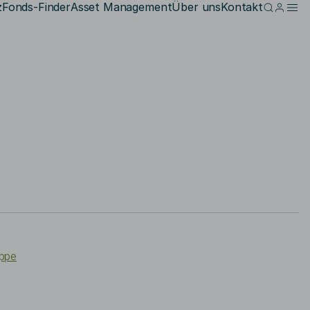
z
Fonds-Finder
Asset Management
Über uns
Kontakt
uppe