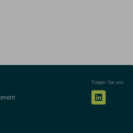
ormationen sowie der
zelfall ist dementsprechend
s Grundlage für
ogen werden. Im Hinblick auf
Haftung der IQAM Invest GmbH
d Aktualität, soweit gesetzlich
nd Benutzung unserer Website
liegen österreichischem Recht.
keit wird auf der gesamten
Differenzierung verzichtet.
inne der Gleichbehandlung
.
 Sie auf der Seite:
Folgen Sie uns
opment
h