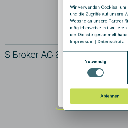
Wir verwenden Cookies, um I
und die Zugriffe auf unsere 
Website an unsere Partner fü
möglicherweise mit weiteren
der Dienste gesammelt habe
Impressum
|
Datenschutz
S Broker AG & Co. KG
Einwilligungsauswahl
Notwendig
Ablehnen