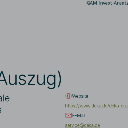
IQAM Invest-Ansat
Suchbegriff eingeben
Auszug)
ale
Website
https://www.deka.de/deka-gr
s
E-Mail
service@deka.de