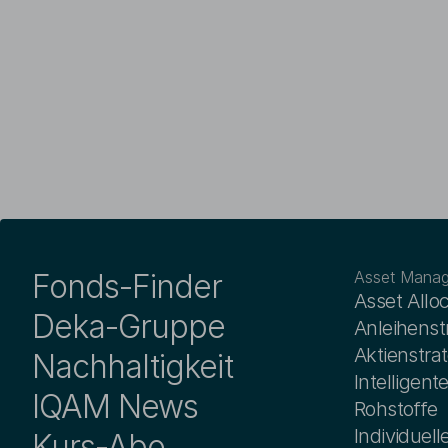
Fonds-Finder
Asset Mana
Asset Allo
Deka-Gruppe
Anleihenst
Aktienstra
Nachhaltigkeit
Intelligent
IQAM News
Rohstoffe
Individuel
Kurs-Abo