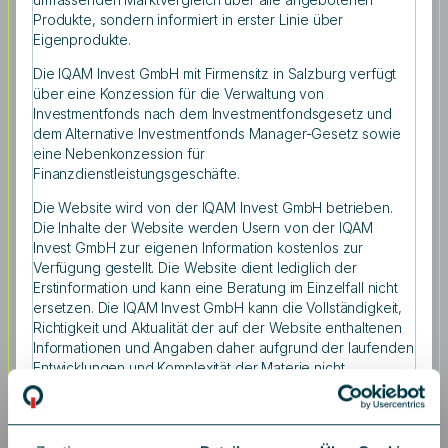
Produkte, sondern informiert in erster Linie über
Schutz vor Marktrückgängen. So sichern wir
Eigenprodukte.
Portfolios effektiv ab und gewährleisten
Die IQAM Invest GmbH mit Firmensitz in Salzburg verfügt
Stabilität bei gleichzeitiger Nutzung von
über eine Konzession für die Verwaltung von
Wachstumschancen.
Investmentfonds nach dem Investmentfondsgesetz und
dem Alternative Investmentfonds Manager-Gesetz sowie
eine Nebenkonzession für
Finanzdienstleistungsgeschäfte.
Die Website wird von der IQAM Invest GmbH betrieben.
Die Inhalte der Website werden Usern von der IQAM
Invest GmbH zur eigenen Information kostenlos zur
Weitere Informationen
Verfügung gestellt. Die Website dient lediglich der
Erstinformation und kann eine Beratung im Einzelfall nicht
ersetzen. Die IQAM Invest GmbH kann die Vollständigkeit,
01 - 05
Richtigkeit und Aktualität der auf der Website enthaltenen
Informationen und Angaben daher aufgrund der laufenden
Entwicklungen und Komplexität der Materie nicht
garantieren. Eine Nachkontrolle der Aktualität der
Informationen sowie der Anwendbarkeit für den konkreten
Einzelfall ist dementsprechend notwendig. Die Website
kann nicht als Grundlage für Investitionsentscheidungen