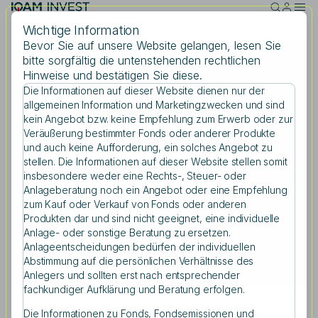
Skip to main content
Wichtige Information
Bevor Sie auf unsere Website gelangen, lesen Sie
bitte sorgfältig die untenstehenden rechtlichen
Intelligente
Hinweise und bestätigen Sie diese.
Risikosteuerung
Die Informationen auf dieser Website dienen nur der
Suche
allgemeinen Information und Marketingzwecken und sind
kein Angebot bzw. keine Empfehlung zum Erwerb oder zur
Veräußerung bestimmter Fonds oder anderer Produkte
und auch keine Aufforderung, ein solches Angebot zu
Mit innovativen quantitativen
stellen. Die Informationen auf dieser Website stellen somit
Suchbegriff eingeben
Methoden messen und steuern wir
insbesondere weder eine Rechts-, Steuer- oder
Anlageberatung noch ein Angebot oder eine Empfehlung
Risiken dynamisch in Echtzeit. So
zum Kauf oder Verkauf von Fonds oder anderen
sichern wir Portfolios gegen
Produkten dar und sind nicht geeignet, eine individuelle
Anlage- oder sonstige Beratung zu ersetzen.
Marktturbulenzen ab und bewahren
Anlageentscheidungen bedürfen der individuellen
langfristige Stabilität.
Abstimmung auf die persönlichen Verhältnisse des
Anlegers und sollten erst nach entsprechender
fachkundiger Aufklärung und Beratung erfolgen.
Die Informationen zu Fonds, Fondsemissionen und