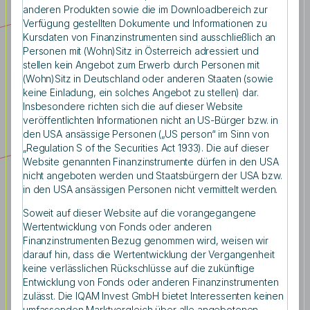
anderen Produkten sowie die im Downloadbereich zur
Verfügung gestellten Dokumente und Informationen zu
Kursdaten von Finanzinstrumenten sind ausschließlich an
Personen mit (Wohn)Sitz in Österreich adressiert und
stellen kein Angebot zum Erwerb durch Personen mit
Intelligente Risikosteuerung
(Wohn)Sitz in Deutschland oder anderen Staaten (sowie
keine Einladung, ein solches Angebot zu stellen) dar.
Insbesondere richten sich die auf dieser Website
veröffentlichten Informationen nicht an US-Bürger bzw. in
den USA ansässige Personen („US person“ im Sinn von
Mit einem Fokus auf konsequenter
„Regulation S of the Securities Act 1933). Die auf dieser
Website genannten Finanzinstrumente dürfen in den USA
Quantifizierung unserer Risikopositionen auf
nicht angeboten werden und Staatsbürgern der USA bzw.
Basis von Conditional Value-at-Risk und
in den USA ansässigen Personen nicht vermittelt werden.
Wertsicherungsstrategien verfolgen wir einen
Soweit auf dieser Website auf die vorangegangene
umfassenden Risikomanagementansatz.
Wertentwicklung von Fonds oder anderen
Finanzinstrumenten Bezug genommen wird, weisen wir
Während der Conditional Value-at-Risk
darauf hin, dass die Wertentwicklung der Vergangenheit
potenzielle Verluste in Stresssituationen
keine verlässlichen Rückschlüsse auf die zukünftige
Entwicklung von Fonds oder anderen Finanzinstrumenten
frühzeitig erkennt, bieten unsere
zulässt. Die IQAM Invest GmbH bietet Interessenten keinen
Wertsicherungsstrategien einen dynamischen
umfassenden Marktvergleich über alle angebotenen