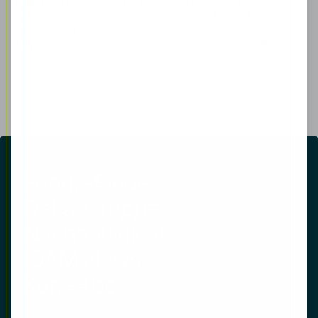
Auswirkung auf die Rendite haben. Die hier beschriebene
Strategie kann sich auch ohne vorherige Bekanntmachung
ändern. Diese Inhalte wurden nach bestem Wissen und
Gewissen erstellt, etwaige Fehler und Irrtümer vorbehalten.
Fonds-Finder
Deka-Gruppe
Nachhaltigkeit
IQAM News
Kurs-Abo