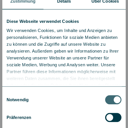
Zustimmung
Details
Über Cookies
herangezogen werden. Im Hinblick auf die dargelegten
Umstände ist eine Haftung der IQAM Invest GmbH für die
Vollständigkeit, Richtigkeit und Aktualität, soweit gesetzlich
Diese Webseite verwendet Cookies
zulässig, ausgeschlossen. Zugang und Benutzung unserer
Website sowie die rechtlichen Hinweise unterliegen
Wir verwenden Cookies, um Inhalte und Anzeigen zu
österreichischem Recht.
personalisieren, Funktionen für soziale Medien anbieten
Aus Gründen der einfacheren Lesbarkeit wird auf der
zu können und die Zugriffe auf unsere Website zu
gesamten Website auf die geschlechtsneutrale
analysieren. Außerdem geben wir Informationen zu Ihrer
Differenzierung verzichtet. Entsprechende Begriffe gelten
Verwendung unserer Website an unsere Partner für
im Sinne der Gleichbehandlung grundsätzlich für beide
soziale Medien, Werbung und Analysen weiter. Unsere
Geschlechter.
Partner führen diese Informationen möglicherweise mit
Informationen zum Datenschutz finden Sie auf der Seite:
Asset Allocation
Anleih
weiteren Daten zusammen, die Sie ihnen bereitgestellt
Datenschutz
.
haben oder die sie im Rahmen Ihrer Nutzung der Dienste
gesammelt haben.
Mit einem wissenschaftlichen Ansatz zur
Unsere Re
Einwilligungsauswahl
Impressum
|
Datenschutz
Allokation schaffen wir robuste Portfolios,
Modelle, 
Notwendig
die Risiko und Rendite systematisch
identifizi
optimiere
Renditen 
Präferenzen
Mehr erfahren
Mehr erf