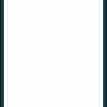
Asset Management
Asset Allocation
Anleihenstrategien
Aktienstrategien
Intelligente Risikosteuerung
Rohstoffe
Individuelle Lösungen
IQAM Invest-Ansatz
IQAM Research Center
IQAM Research & Development
Akademischer Austausch
Folgen Sie uns