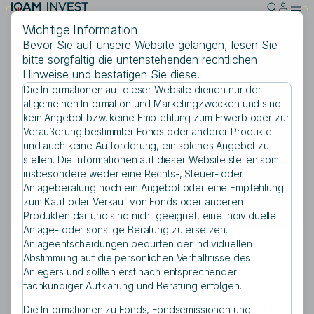
Skip to main content
Wichtige Information
Bevor Sie auf unsere Website gelangen, lesen Sie
bitte sorgfältig die untenstehenden rechtlichen
Donnerstag, 09.03.2023
Hinweise und bestätigen Sie diese.
IQAM SRI SparTrust M
Die Informationen auf dieser Website dienen nur der
Suche
allgemeinen Information und Marketingzwecken und sind
erreicht 100 %
kein Angebot bzw. keine Empfehlung zum Erwerb oder zur
Nachhaltigkeitspunkte
Veräußerung bestimmter Fonds oder anderer Produkte
und auch keine Aufforderung, ein solches Angebot zu
stellen. Die Informationen auf dieser Website stellen somit
Suchbegriff eingeben
insbesondere weder eine Rechts-, Steuer- oder
Anlageberatung noch ein Angebot oder eine Empfehlung
Teilen
zum Kauf oder Verkauf von Fonds oder anderen
Produkten dar und sind nicht geeignet, eine individuelle
Anlage- oder sonstige Beratung zu ersetzen.
Anlageentscheidungen bedürfen der individuellen
Abstimmung auf die persönlichen Verhältnisse des
Anlegers und sollten erst nach entsprechender
fachkundiger Aufklärung und Beratung erfolgen.
Unser Anleihenfonds IQAM SRI SparTrust M
Die Informationen zu Fonds, Fondsemissionen und