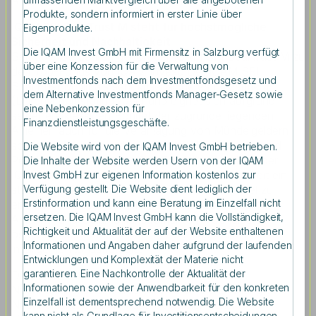
Anleihenfonds und zwei Aktienfonds.
Produkte, sondern informiert in erster Linie über
IQAM SRI SparTrust M steht für höchstmögliche
Eigenprodukte.
Sicherheit und Nachhaltigkeit
Die IQAM Invest GmbH mit Firmensitz in Salzburg verfügt
Seit über 30 Jahren gehört der IQAM SRI SparTrust M zu
über eine Konzession für die Verwaltung von
den Top-Fonds von IQAM Invest. Der IQAM SRI
Investmentfonds nach dem Investmentfondsgesetz und
SparTrust M gilt als sehr krisensicheres Investment
dem Alternative Investmentfonds Manager-Gesetz sowie
(Durchschnittsrating AA+) und eignet sich aufgrund
eine Nebenkonzession für
seiner erstklassigen Bonität der zugrunde liegenden
Finanzdienstleistungsgeschäfte.
Anleihen auch für die Veranlagung von Mündelgeldern
sowie zur Wertpapierdeckung von Abfertigungs- und
Die Website wird von der IQAM Invest GmbH betrieben.
Pensionsrückstellungen. Seit Fondsbeginn bietet der
Die Inhalte der Website werden Usern von der IQAM
IQAM SRI SparTrust M mit seiner Mündelsicherheit ein
Invest GmbH zur eigenen Information kostenlos zur
Verfügung gestellt. Die Website dient lediglich der
stabiles Ertrags-/Risikoverhältnis. Um dieses Ziel zu
Erstinformation und kann eine Beratung im Einzelfall nicht
erreichen, investiert der Fonds in auf Euro lautende
ersetzen. Die IQAM Invest GmbH kann die Vollständigkeit,
Anleihen und Geldmarktinstrumente (= Schuldtitel)
Richtigkeit und Aktualität der auf der Website enthaltenen
österreichischer Emittenten in Kombination mit einer
Informationen und Angaben daher aufgrund der laufenden
intelligenten Zinsstrategie.
Entwicklungen und Komplexität der Materie nicht
garantieren. Eine Nachkontrolle der Aktualität der
Die dauerhafte Einhaltung eines sehr hohen
Informationen sowie der Anwendbarkeit für den konkreten
Nachhaltigkeitsstandards wird durch die Erfüllung der
Einzelfall ist dementsprechend notwendig. Die Website
Nachhaltigkeitskriterien des Österreichischen
kann nicht als Grundlage für Investitionsentscheidungen