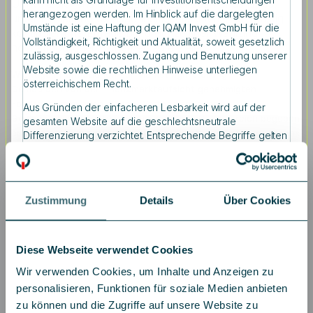
Umweltzeichens sichergestellt. Ziel des Fonds ist es,
herangezogen werden. Im Hinblick auf die dargelegten
unter Einhaltung der Nachhaltigkeitskriterien langfristig
Umstände ist eine Haftung der IQAM Invest GmbH für die
kontinuierliche Erträge bei gleichzeitiger Wahrung
Vollständigkeit, Richtigkeit und Aktualität, soweit gesetzlich
höchstmöglicher Sicherheit zu erzielen.
zulässig, ausgeschlossen. Zugang und Benutzung unserer
Website sowie die rechtlichen Hinweise unterliegen
Wichtige Informationen zur Marketingmitteilung
österreichischem Recht.
Gemäß den von der Finanzmarktaufsicht genehmigten
Fondsbestimmungen dürfen Wertpapiere oder
Aus Gründen der einfacheren Lesbarkeit wird auf der
Geldmarktinstrumente, die von der Republik Österreich begeben
gesamten Website auf die geschlechtsneutrale
oder garantiert werden, zu mehr als 35 vH des Fondsvermögens
Differenzierung verzichtet. Entsprechende Begriffe gelten
erworben werden, sofern die Veranlagung in zumindest sechs
im Sinne der Gleichbehandlung grundsätzlich für beide
verschiedenen Emissionen erfolgt, wobei die Veranlagung in ein-
Geschlechter.
und derselben Emission 30 vH des Fondsvermögens nicht
Informationen zum Datenschutz finden Sie auf der Seite:
überschreiten darf.
Dieses Dokument stellt kein Angebot und
Zustimmung
Details
Über Cookies
Datenschutz
.
keine Empfehlung zum Kauf oder Verkauf von Finanzprodukten
dar und enthält auch keine Aufforderung, ein solches Angebot
zu stellen. Die Angaben basieren auf den zum
Diese Webseite verwendet Cookies
Erstellungszeitpunkt aktuell verfügbaren Daten. Der Fonds wird
nach dem österreichischen Investmentfondsgesetz verwaltet und
Wir verwenden Cookies, um Inhalte und Anzeigen zu
in Österreich vertrieben. Der Prospekt sowie allfällige
personalisieren, Funktionen für soziale Medien anbieten
Änderungen wurden gem. § 136 InvFG 2011 veröffentlicht. Die
zu können und die Zugriffe auf unsere Website zu
geltende Fassung des Prospekts sowie der