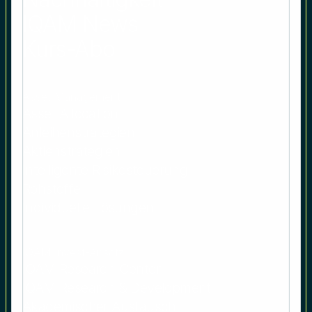
IQAM News
Kurs-Abo
Asset Management
Asset Allocation
Anleihenstrategien
Aktienstrategien
Intelligente Risikosteuerung
Rohstoffe
Individuelle Lösungen
IQAM Invest-Ansatz
IQAM Research Center
IQAM Research & Development
Akademischer Austausch