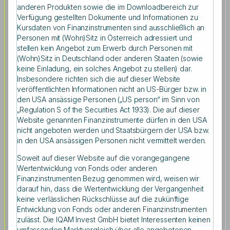
anderen Produkten sowie die im Downloadbereich zur
Verfügung gestellten Dokumente und Informationen zu
Kursdaten von Finanzinstrumenten sind ausschließlich an
Personen mit (Wohn)Sitz in Österreich adressiert und
Anrede
stellen kein Angebot zum Erwerb durch Personen mit
(Wohn)Sitz in Deutschland oder anderen Staaten (sowie
keine Einladung, ein solches Angebot zu stellen) dar.
Herr
Frau
Divers
Insbesondere richten sich die auf dieser Website
veröffentlichten Informationen nicht an US-Bürger bzw. in
den USA ansässige Personen („US person“ im Sinn von
„Regulation S of the Securities Act 1933). Die auf dieser
Website genannten Finanzinstrumente dürfen in den USA
Angaben
nicht angeboten werden und Staatsbürgern der USA bzw.
in den USA ansässigen Personen nicht vermittelt werden.
Soweit auf dieser Website auf die vorangegangene
*
*
Vorname
Nachname
Wertentwicklung von Fonds oder anderen
Finanzinstrumenten Bezug genommen wird, weisen wir
darauf hin, dass die Wertentwicklung der Vergangenheit
*
E-Mail
keine verlässlichen Rückschlüsse auf die zukünftige
Entwicklung von Fonds oder anderen Finanzinstrumenten
zulässt. Die IQAM Invest GmbH bietet Interessenten keinen
umfassenden Marktvergleich über alle angebotenen