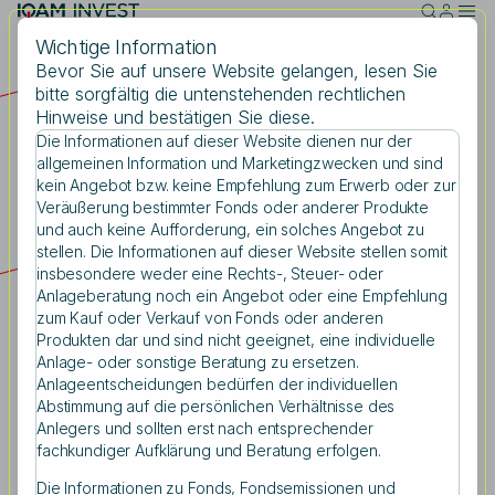
Skip to main content
Wichtige Information
Bevor Sie auf unsere Website gelangen, lesen Sie
bitte sorgfältig die untenstehenden rechtlichen
Hinweise und bestätigen Sie diese.
Die Informationen auf dieser Website dienen nur der
Suche
Kurs-Abo
allgemeinen Information und Marketingzwecken und sind
kein Angebot bzw. keine Empfehlung zum Erwerb oder zur
Veräußerung bestimmter Fonds oder anderer Produkte
und auch keine Aufforderung, ein solches Angebot zu
stellen. Die Informationen auf dieser Website stellen somit
Suchbegriff eingeben
Sie möchten regelmäßig über die Kurse Ihrer
insbesondere weder eine Rechts-, Steuer- oder
Anlageberatung noch ein Angebot oder eine Empfehlung
IQAM Invest-Fonds informiert sein?
zum Kauf oder Verkauf von Fonds oder anderen
Produkten dar und sind nicht geeignet, eine individuelle
Nutzen Sie unser kostenloses E-Mail-Kurs-Abo und
Anlage- oder sonstige Beratung zu ersetzen.
profitieren Sie mit folgenden Vorteilen:
Anlageentscheidungen bedürfen der individuellen
Abstimmung auf die persönlichen Verhältnisse des
Bestimmen Sie über welche Fonds Sie
Anlegers und sollten erst nach entsprechender
benachrichtigt werden möchten
fachkundiger Aufklärung und Beratung erfolgen.
Bestimmen Sie das Intervall
Jederzeit einfach kündbar
Die Informationen zu Fonds, Fondsemissionen und