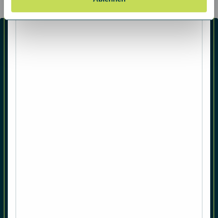
Fonds-Finder
Deka-Gruppe
Nachhaltigkeit
IQAM News
Kurs-Abo
Asset Management
Asset Allocation
Anleihenstrategien
Aktienstrategien
Intelligente Risikosteuerung
Rohstoffe