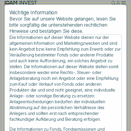
Skip to main content
Wichtige Information
Bevor Sie auf unsere Website gelangen, lesen Sie
bitte sorgfältig die untenstehenden rechtlichen
Dienstag, 27.10.2020
Hinweise und bestätigen Sie diese.
Wie reagieren die Märkte
Die Informationen auf dieser Website dienen nur der
Suche
allgemeinen Information und Marketingzwecken und sind
nach der US-Wahl?
kein Angebot bzw. keine Empfehlung zum Erwerb oder zur
Veräußerung bestimmter Fonds oder anderer Produkte
und auch keine Aufforderung, ein solches Angebot zu
stellen. Die Informationen auf dieser Website stellen somit
Suchbegriff eingeben
insbesondere weder eine Rechts-, Steuer- oder
Teilen
Anlageberatung noch ein Angebot oder eine Empfehlung
zum Kauf oder Verkauf von Fonds oder anderen
Produkten dar und sind nicht geeignet, eine individuelle
Anlage- oder sonstige Beratung zu ersetzen.
Anlageentscheidungen bedürfen der individuellen
Abstimmung auf die persönlichen Verhältnisse des
Anlegers und sollten erst nach entsprechender
Eine Analyse über kurz- und langfristige
fachkundiger Aufklärung und Beratung erfolgen.
Reaktionen der Märkte
Die Informationen zu Fonds, Fondsemissionen und