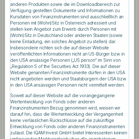
anderen Produkten sowie die im Downloadbereich zur
Verfügung gestellten Dokumente und Informationen zu
Kursdaten von Finanzinstrumenten sind ausschließlich an
Personen mit (Wohn)Sitz in Österreich adressiert und
stellen kein Angebot zum Erwerb durch Personen mit
Wie haben die Märkte jeweils in der Vergangenheit
(Wohn)Sitz in Deutschland oder anderen Staaten (sowie
reagiert und wie werden die Aktienmärkte auf eine
keine Einladung, ein solches Angebot zu stellen) dar.
Wiederwahl Donald Trumps bzw. Joe Bidens reagieren?
Insbesondere richten sich die auf dieser Website
Ein Blick in die Aktienmarkt-Historie unter
veröffentlichten Informationen nicht an US-Bürger bzw. in
republikanischen und demokratischen Präsidenten zeigt
den USA ansässige Personen („US person“ im Sinn von
interessante Ergebnisse.
„Regulation S of the Securities Act 1933). Die auf dieser
Website genannten Finanzinstrumente dürfen in den USA
„Auf der einen Seite gibt es umfassende akademische
nicht angeboten werden und Staatsbürgern der USA bzw.
Beweise, dass Aktienmärkte positiv auf die Wahl eines
in den USA ansässigen Personen nicht vermittelt werden.
republikanischen Präsidenten reagieren. Auf der anderen
Soweit auf dieser Website auf die vorangegangene
Seite gibt es das ‚Presidential Puzzle‘, das zeigt, dass die
Wertentwicklung von Fonds oder anderen
Ertragserwartungen während demokratischer
Finanzinstrumenten Bezug genommen wird, weisen wir
Präsidentschaften signifikant höher waren als während
darauf hin, dass die Wertentwicklung der Vergangenheit
republikanischer Präsidentschaften“, so Univ.-Prof. DDr.
keine verlässlichen Rückschlüsse auf die zukünftige
Michael Halling, Mitglied der Wissenschaftlichen Leitung
Entwicklung von Fonds oder anderen Finanzinstrumenten
bei Spängler IQAM Invest und Professor an der
zulässt. Die IQAM Invest GmbH bietet Interessenten keinen
Stockholm School of Economics (SSE) sowie Research
umfassenden Marktvergleich über alle angebotenen