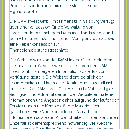
Fellow am Swedish House of Finance (SHOF) in
Produkte, sondern informiert in erster Linie über
Stockholm. Das „Presidential Puzzle“ besagt, dass
Eigenprodukte.
Erträge in den amerikanischen Aktienmärkten signifikant
Die IQAM Invest GmbH mit Firmensitz in Salzburg verfügt
höher sind, wenn ein demokratischer Präsident im Amt
über eine Konzession für die Verwaltung von
ist. Für den Zeitraum 1927 bis 2015 beträgt die
Investmentfonds nach dem Investmentfondsgesetz und
durchschnittliche Aktienrendite über dem risikolosen
dem Alternative Investmentfonds Manager-Gesetz sowie
Zinssatz 10,69 % pro Jahr, wenn ein demokratischer
eine Nebenkonzession für
Präsident an der Macht ist, und nur -0,21 % pro Jahr,
Finanzdienstleistungsgeschäfte.
wenn ein republikanischer Präsident im Amt ist.
Die Website wird von der IQAM Invest GmbH betrieben.
Die Inhalte der Website werden Usern von der IQAM
Invest GmbH zur eigenen Information kostenlos zur
Verfügung gestellt. Die Website dient lediglich der
Erstinformation und kann eine Beratung im Einzelfall nicht
Zeitpunkt der Wahl ist ausschlaggebend
ersetzen. Die IQAM Invest GmbH kann die Vollständigkeit,
Richtigkeit und Aktualität der auf der Website enthaltenen
Informationen und Angaben daher aufgrund der laufenden
„Nicht die politische Einstellung des Präsidenten ist
Entwicklungen und Komplexität der Materie nicht
ausschlaggebend für den erwähnten Renditeeffekt.
garantieren. Eine Nachkontrolle der Aktualität der
Vielmehr spielt es eine Rolle zu welchem Zeitpunkt
Informationen sowie der Anwendbarkeit für den konkreten
demokratische bzw. republikanische Präsidenten in der
Einzelfall ist dementsprechend notwendig. Die Website
Vergangenheit in ihr Amt gewählt wurden“, erklärt Halling.
kann nicht als Grundlage für Investitionsentscheidungen