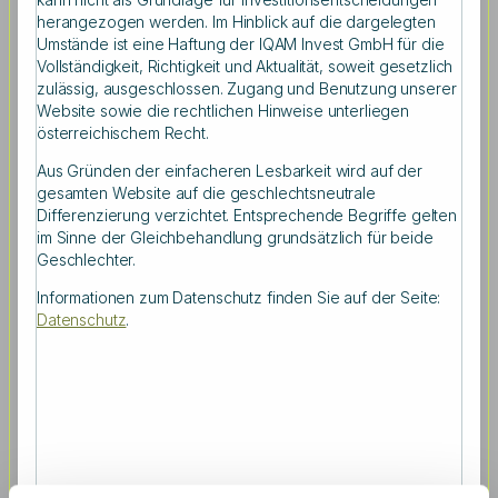
Perioden mit hoher Risikoaversion der Investoren sind
herangezogen werden. Im Hinblick auf die dargelegten
normalerweise Perioden mit Krisen an den
Umstände ist eine Haftung der IQAM Invest GmbH für die
Aktienmärkten, einer stagnierenden Wirtschaft und hoher
Vollständigkeit, Richtigkeit und Aktualität, soweit gesetzlich
Arbeitslosigkeit. In diesen Perioden erscheint eine
zulässig, ausgeschlossen. Zugang und Benutzung unserer
sozialorientierte Politik, in der das soziale Netz ausgebaut
Website sowie die rechtlichen Hinweise unterliegen
wird, für die Wähler attraktiver und demokratische
österreichischem Recht.
Kandidaten haben dementsprechend eine größere
Aus Gründen der einfacheren Lesbarkeit wird auf der
Chance ins Amt gewählt zu werden. Umgekehrt steigen
gesamten Website auf die geschlechtsneutrale
die Chancen eines republikanischen Kandidaten, der im
Differenzierung verzichtet. Entsprechende Begriffe gelten
Normalfall eher einen schlankeren Staat und niedrigere
im Sinne der Gleichbehandlung grundsätzlich für beide
Steuern bevorzugt, wenn die amerikanische Wirtschaft
Geschlechter.
boomt. In die Zukunft blickend sind erwartete Renditen
jedoch niedrig in Boomphasen, wohingegen sie hoch
Informationen zum Datenschutz finden Sie auf der Seite:
sind nach Krisen.
Datenschutz
.
Risikoaversion der Investoren spielt
untergeordnete Rolle