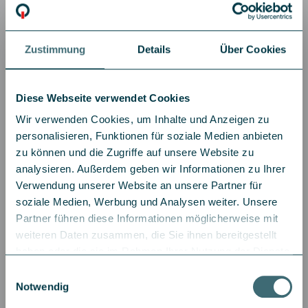
Wenn man diese Argumentation auf die aktuellen Wahlen
anwendet, ergibt sich keine eindeutige Voraussage. Auf
Zustimmung
Details
Über Cookies
der der einen Seite steckt die amerikanische Wirtschaft
aufgrund der Covid-19-Pandemie in einer schwierigen
Phase (beispielsweise mit hohen Arbeitslosigkeitszahlen).
Auf der anderen Seite sind die amerikanischen
Diese Webseite verwendet Cookies
Aktienmärkte auf sehr hohen Niveaus und haben die
Wir verwenden Cookies, um Inhalte und Anzeigen zu
Verluste in den ersten Tagen der Pandemie schon bei
personalisieren, Funktionen für soziale Medien anbieten
Weitem wieder aufgeholt. „Eine mögliche Konsequenz
dieser ökonomischen Fakten ist, dass die Risikoaversion
zu können und die Zugriffe auf unsere Website zu
der amerikanischen Wähler in der aktuellen Wahl eher
analysieren. Außerdem geben wir Informationen zu Ihrer
eine untergeordnete Rolle spielen wird“, sagt Halling.
Verwendung unserer Website an unsere Partner für
soziale Medien, Werbung und Analysen weiter. Unsere
Partner führen diese Informationen möglicherweise mit
weiteren Daten zusammen, die Sie ihnen bereitgestellt
haben oder die sie im Rahmen Ihrer Nutzung der Dienste
Wie reagieren Aktienmärkte kurzfristig nach
gesammelt haben.
Einwilligungsauswahl
dem Wahltag?
Impressum
|
Datenschutz
Notwendig