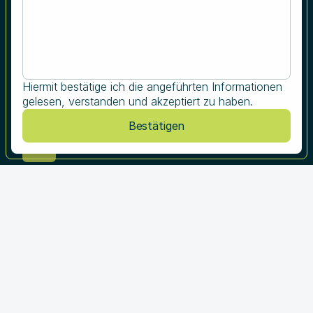
IQAM Invest-Ansatz
IQAM Research Center
IQAM Research & Development
Akademischer Austausch
Hiermit bestätige ich die angeführten Informationen
gelesen, verstanden und akzeptiert zu haben.
Folgen Sie uns
Bestätigen
Karriere
Responsible Disclosure
Downloads
Datenschutz
Presse
Impressum