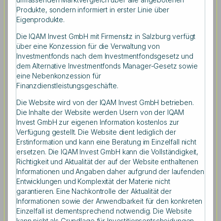
Produkte, sondern informiert in erster Linie über
Eigenprodukte.
Kapitalmärkte müssen Innovation fördern
Die IQAM Invest GmbH mit Firmensitz in Salzburg verfügt
über eine Konzession für die Verwaltung von
„Europa, einschließlich Österreich, steht in den
Investmentfonds nach dem Investmentfondsgesetz und
kommenden Jahren vor vielfältigen Herausforderungen
dem Alternative Investmentfonds Manager-Gesetz sowie
wie Energiekrise, Inflation, Klimawandel und
eine Nebenkonzession für
demografischen Veränderungen. Die kurz- und
Finanzdienstleistungsgeschäfte.
mittelfristigen wirtschaftlichen Aussichten hängen von
entscheidenden Reformen ab, um die
Die Website wird von der IQAM Invest GmbH betrieben.
Wettbewerbsfähigkeit zu sichern. Kapitalmärkte müssen
Die Inhalte der Website werden Usern von der IQAM
Innovation und technologische Souveränität fördern“,
Invest GmbH zur eigenen Information kostenlos zur
Verfügung gestellt. Die Website dient lediglich der
sagt Univ.-Prof. Dr. Monika Köppl-Turyna, Direktorin,
Erstinformation und kann eine Beratung im Einzelfall nicht
EcoAustria – Institut für Wirtschaftsforschung, in ihrem
ersetzen. Die IQAM Invest GmbH kann die Vollständigkeit,
Vortrag.
Richtigkeit und Aktualität der auf der Website enthaltenen
Trockenheit, Überflutungen und Sturmschäden, die
Informationen und Angaben daher aufgrund der laufenden
Entwicklungen und Komplexität der Materie nicht
Einführung von CO2-Abgaben, mögliche regulatorische
garantieren. Eine Nachkontrolle der Aktualität der
Vorgaben – viele Unternehmen sind Klimarisiken direkt
Informationen sowie der Anwendbarkeit für den konkreten
und indirekt ausgesetzt. Univ.-Prof. DDr. Thomas Dangl,
Einzelfall ist dementsprechend notwendig. Die Website
Wissenschaftliche Leitung, IQAM Research Center und
kann nicht als Grundlage für Investitionsentscheidungen