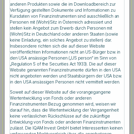
anderen Produkten sowie die im Downloadbereich zur
Die Ökonomin Monika Köppl-Turyna und der
Verfügung gestellten Dokumente und Informationen zu
Finanzwissenschaftler Thomas Dangl am
Kursdaten von Finanzinstrumenten sind ausschließlich an
Personen mit (Wohn)Sitz in Österreich adressiert und
Podium
stellen kein Angebot zum Erwerb durch Personen mit
(Wohn)Sitz in Deutschland oder anderen Staaten (sowie
keine Einladung, ein solches Angebot zu stellen) dar.
Insbesondere richten sich die auf dieser Website
veröffentlichten Informationen nicht an US-Bürger bzw. in
den USA ansässige Personen („US person“ im Sinn von
Teilnehmende aus der Wirtschaft und institutionelle
„Regulation S of the Securities Act 1933). Die auf dieser
Investoren sind gestern der Working Lunch-Einladung
Website genannten Finanzinstrumente dürfen in den USA
von IQAM Invest in das Park Hyatt Vienna gefolgt. „Die
nicht angeboten werden und Staatsbürgern der USA bzw.
Themen Klima, Inflation und Künstliche Intelligenz
in den USA ansässigen Personen nicht vermittelt werden.
wurden von den beiden Vortragenden aus
Soweit auf dieser Website auf die vorangegangene
verschiedenen Blickwinkeln beleuchtet und im Rahmen
Wertentwicklung von Fonds oder anderen
einer spannenden Podiumsdiskussion mit dem Publikum
Finanzinstrumenten Bezug genommen wird, weisen wir
diskutiert“, so Dr. Thomas Steinberger, CIO und
darauf hin, dass die Wertentwicklung der Vergangenheit
Geschäftsführer von IQAM Invest.
keine verlässlichen Rückschlüsse auf die zukünftige
Entwicklung von Fonds oder anderen Finanzinstrumenten
zulässt. Die IQAM Invest GmbH bietet Interessenten keinen
umfassenden Marktvergleich über alle angebotenen