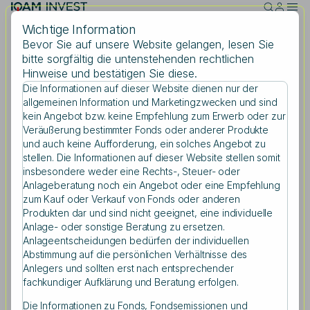
Skip to main content
Wichtige Information
Bevor Sie auf unsere Website gelangen, lesen Sie
bitte sorgfältig die untenstehenden rechtlichen
Donnerstag, 12.10.2023
Hinweise und bestätigen Sie diese.
Klima, Inflation, Künstliche
Die Informationen auf dieser Website dienen nur der
Suche
allgemeinen Information und Marketingzwecken und sind
Intelligenz: Große
kein Angebot bzw. keine Empfehlung zum Erwerb oder zur
Herausforderungen für
Veräußerung bestimmter Fonds oder anderer Produkte
und auch keine Aufforderung, ein solches Angebot zu
uns alle
stellen. Die Informationen auf dieser Website stellen somit
Suchbegriff eingeben
insbesondere weder eine Rechts-, Steuer- oder
Anlageberatung noch ein Angebot oder eine Empfehlung
zum Kauf oder Verkauf von Fonds oder anderen
Produkten dar und sind nicht geeignet, eine individuelle
Teilen
Anlage- oder sonstige Beratung zu ersetzen.
Anlageentscheidungen bedürfen der individuellen
Abstimmung auf die persönlichen Verhältnisse des
Anlegers und sollten erst nach entsprechender
fachkundiger Aufklärung und Beratung erfolgen.
Die Informationen zu Fonds, Fondsemissionen und