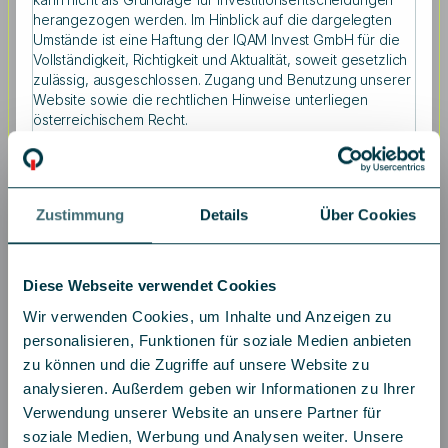
Professor of Finance, Institut für
herangezogen werden. Im Hinblick auf die dargelegten
Managementwissenschaften, TU Technische Universität
Umstände ist eine Haftung der IQAM Invest GmbH für die
Wien zeigt, wie Künstliche Intelligenz helfen kann, aus
Vollständigkeit, Richtigkeit und Aktualität, soweit gesetzlich
Wirtschaftsnachrichten das Klimarisiko-Exposure
zulässig, ausgeschlossen. Zugang und Benutzung unserer
einzelner Firmen herauszufiltern. „Künstliche Intelligenz
Website sowie die rechtlichen Hinweise unterliegen
macht es uns möglich, große Mengen von Textdaten zu
österreichischem Recht.
analysieren und so aus Millionen von Nachrichtenartikeln
sehr präzise firmenspezifische Umweltrisken zu
Aus Gründen der einfacheren Lesbarkeit wird auf der
erkennen. Märkte preisen diese Risiken ein. Wir finden
gesamten Website auf die geschlechtsneutrale
Anzeichen, dass wir uns in einem Umbruch befinden, in
Differenzierung verzichtet. Entsprechende Begriffe gelten
im Sinne der Gleichbehandlung grundsätzlich für beide
dem die Risikoprämien von langfristigen Erwartungen
Zustimmung
Details
Über Cookies
Geschlechter.
abweichen.“
Informationen zum Datenschutz finden Sie auf der Seite:
„Wir freuen uns, dass wir diese aktuellen Themen mit so
Diese Webseite verwendet Cookies
Datenschutz
.
hochkarätigen Vortragenden besetzen konnten und von
Frau Prof. Dr. Köppl-Turyna und Herrn Prof. DDr. Dangl
Wir verwenden Cookies, um Inhalte und Anzeigen zu
sehr interessante Einblicke bekommen haben“, so
personalisieren, Funktionen für soziale Medien anbieten
Steinberger abschließend.
zu können und die Zugriffe auf unsere Website zu
analysieren. Außerdem geben wir Informationen zu Ihrer
Verwendung unserer Website an unsere Partner für
soziale Medien, Werbung und Analysen weiter. Unsere