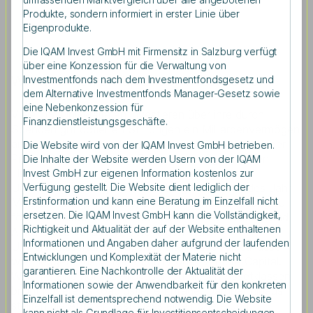
Produkte, sondern informiert in erster Linie über
Eigenprodukte.
Die IQAM Invest GmbH mit Firmensitz in Salzburg verfügt
über eine Konzession für die Verwaltung von
Wie wirkt Humankapital auf Investments?
Investmentfonds nach dem Investmentfondsgesetz und
dem Alternative Investmentfonds Manager-Gesetz sowie
eine Nebenkonzession für
Viele US-Universitäten investieren über ihre durch
Finanzdienstleistungsgeschäfte.
Spenden gut dotierten Stiftungen ein Milliardenvermögen
am Kapitalmarkt. Die Preisträger des IQAM Best Paper
Die Website wird von der IQAM Invest GmbH betrieben.
Prizes untersuchten den Zusammenhang zwischen
Die Inhalte der Website werden Usern von der IQAM
Humankapital und dem Investmenterfolg von
Invest GmbH zur eigenen Information kostenlos zur
Verfügung gestellt. Die Website dient lediglich der
Universitätsstiftungen. Die Stiftungen geben jedes Jahr
Erstinformation und kann eine Beratung im Einzelfall nicht
Milliarden von Dollar aus, um die Hochschulbildung zu
ersetzen. Die IQAM Invest GmbH kann die Vollständigkeit,
fördern. Anstatt sich nur auf Investments in Aktien und
Richtigkeit und Aktualität der auf der Website enthaltenen
Anleihen zu verlassen, veranlagen viele
Informationen und Angaben daher aufgrund der laufenden
Universitätsstiftungen auch in alternative Assetklassen
Entwicklungen und Komplexität der Materie nicht
wie Hedgefonds, Private Equity oder Venture Capital.
garantieren. Eine Nachkontrolle der Aktualität der
Warum? Eine höhere Allokation zu diesen Assetklassen
Informationen sowie der Anwendbarkeit für den konkreten
bringt höhere risikoadjustierte Erträge. Darüber hinaus
Einzelfall ist dementsprechend notwendig. Die Website
stellten die Autoren fest, dass eine höhere und
kann nicht als Grundlage für Investitionsentscheidungen