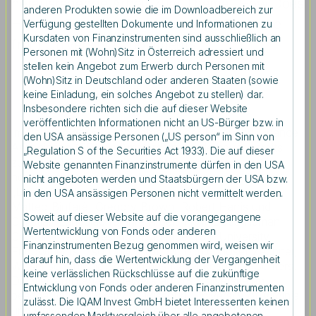
herausragende Arbeit zum Thema „How Does
anderen Produkten sowie die im Downloadbereich zur
Human Capital Affect Investing? Evidence
Verfügung gestellten Dokumente und Informationen zu
Kursdaten von Finanzinstrumenten sind ausschließlich an
from University Endowments“.
Personen mit (Wohn)Sitz in Österreich adressiert und
stellen kein Angebot zum Erwerb durch Personen mit
(Wohn)Sitz in Deutschland oder anderen Staaten (sowie
keine Einladung, ein solches Angebot zu stellen) dar.
Insbesondere richten sich die auf dieser Website
veröffentlichten Informationen nicht an US-Bürger bzw. in
Im Rahmen der 50. Jahrestagung der European Finance
den USA ansässige Personen („US person“ im Sinn von
Association (EFA) in Amsterdam wurde heuer bereits
„Regulation S of the Securities Act 1933). Die auf dieser
zum 13. Mal in Folge der IQAM Best Paper Prize für
Website genannten Finanzinstrumente dürfen in den USA
herausragende wissenschaftliche Arbeiten verliehen.
nicht angeboten werden und Staatsbürgern der USA bzw.
„Der IQAM Best Paper Prize ging in diesem Jahr an
in den USA ansässigen Personen nicht vermittelt werden.
Matteo Binfarè, Gregory Brown, Robert Harris und
Soweit auf dieser Website auf die vorangegangene
Christian Lundblad für ihre Arbeit ‘How Does Human
Wertentwicklung von Fonds oder anderen
Capital Affect Investing? Evidence from University
Finanzinstrumenten Bezug genommen wird, weisen wir
Endowments’”, so Univ.-Prof. Dr. Dr.h.c. Josef Zechner,
darauf hin, dass die Wertentwicklung der Vergangenheit
Wissenschaftliche Leitung des IQAM Research Centers.
keine verlässlichen Rückschlüsse auf die zukünftige
Die vier Autoren sind jeweils an US-Universitäten
Entwicklung von Fonds oder anderen Finanzinstrumenten
beschäftigt: University of Missouri, University of Virginia
zulässt. Die IQAM Invest GmbH bietet Interessenten keinen
und University of North Carolina at Chapel Hill.
umfassenden Marktvergleich über alle angebotenen