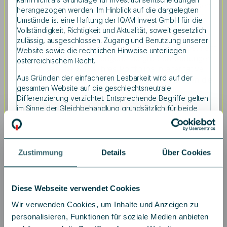
ertragsreichere Veranlagung in alternative Assetklassen
herangezogen werden. Im Hinblick auf die dargelegten
mit einem höheren Level an Humankapital einhergeht.
Umstände ist eine Haftung der IQAM Invest GmbH für die
Die Bewertung des Humankapitals berücksichtigt das
Vollständigkeit, Richtigkeit und Aktualität, soweit gesetzlich
Know-how der Führungsgremien, die Präsenz eines
zulässig, ausgeschlossen. Zugang und Benutzung unserer
Chief Investment Officers und die Größe des Investment
Website sowie die rechtlichen Hinweise unterliegen
Teams in Universitätsstiftungen. Die größten Stiftungen
österreichischem Recht.
allokieren beinahe 50 % ihres Portfolios in alternative
Aus Gründen der einfacheren Lesbarkeit wird auf der
Assetklassen. Die Ergebnisse der Studie bekräftigen die
gesamten Website auf die geschlechtsneutrale
entscheidende Rolle von Humankapital für die
Differenzierung verzichtet. Entsprechende Begriffe gelten
Umsetzung einer solchen Investmentstrategie.
im Sinne der Gleichbehandlung grundsätzlich für beide
Geschlechter.
Informationen zum Datenschutz finden Sie auf der Seite:
Datenschutz
.
Zustimmung
Details
Über Cookies
Verleihung an der Vrije Universiteit Amsterdam
Mehr als 500 Expertinnen und Experten nahmen an der
Diese Webseite verwendet Cookies
EFA-Konferenz teil, darunter neben renommierten
Wir verwenden Cookies, um Inhalte und Anzeigen zu
Wissenschaftlerinnen und Wissenschaftlern aus aller Welt
personalisieren, Funktionen für soziale Medien anbieten
auch viele Praktiker. 38 Wissenschaftlerinnen und