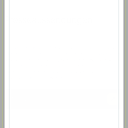
Presseaussendungen
Hier werden aktuelle Pressemeldungen, Berichte und
relevante Informationen zu den neuesten Entwicklungen
des Unternehmens bereitgestellt. Ziel ist es, Transparenz
zu fördern, fundierte Einblicke in unsere
Investmentstrategien zu bieten und den Dialog mit der
Finanzwelt aktiv zu gestalten.
Presse