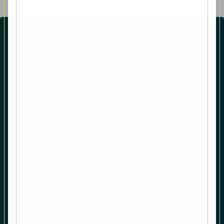
Fonds-Finder
Deka-Gruppe
Nachhaltigkeit
IQAM News
Kurs-Abo
Asset Management
Asset Allocation
Anleihenstrategien
Aktienstrategien
Intelligente Risikosteuerung
Rohstoffe