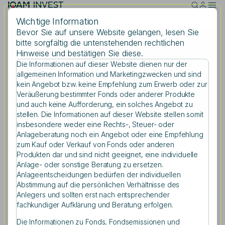
Skip to main content
Wichtige Information
Bevor Sie auf unsere Website gelangen, lesen Sie
bitte sorgfältig die untenstehenden rechtlichen
Donnerstag, 03.08.2023
Hinweise und bestätigen Sie diese.
IQAM Best Paper Prize
Die Informationen auf dieser Website dienen nur der
Suche
allgemeinen Information und Marketingzwecken und sind
kein Angebot bzw. keine Empfehlung zum Erwerb oder zur
Veräußerung bestimmter Fonds oder anderer Produkte
und auch keine Aufforderung, ein solches Angebot zu
Teilen
stellen. Die Informationen auf dieser Website stellen somit
Suchbegriff eingeben
insbesondere weder eine Rechts-, Steuer- oder
Anlageberatung noch ein Angebot oder eine Empfehlung
zum Kauf oder Verkauf von Fonds oder anderen
Produkten dar und sind nicht geeignet, eine individuelle
Anlage- oder sonstige Beratung zu ersetzen.
Anlageentscheidungen bedürfen der individuellen
Investmentmodell von Universitäten als
Abstimmung auf die persönlichen Verhältnisse des
Anlegers und sollten erst nach entsprechender
Vorbild: Verleihung von IQAM Best Paper Prize
fachkundiger Aufklärung und Beratung erfolgen.
an der Vrije Universiteit Amsterdam für
Die Informationen zu Fonds, Fondsemissionen und