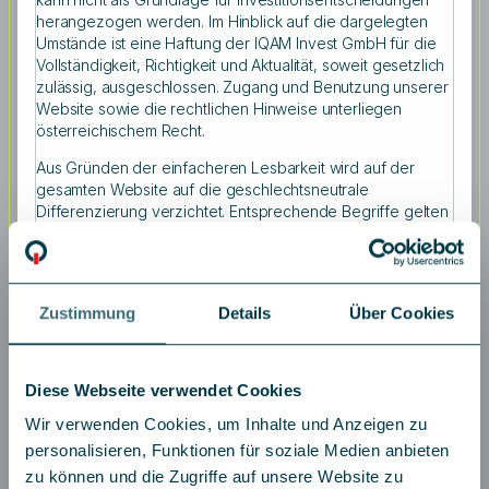
herangezogen werden. Im Hinblick auf die dargelegten
Umstände ist eine Haftung der IQAM Invest GmbH für die
Vollständigkeit, Richtigkeit und Aktualität, soweit gesetzlich
Interessante Strategiekomponenten für
zulässig, ausgeschlossen. Zugang und Benutzung unserer
Website sowie die rechtlichen Hinweise unterliegen
Investoren
österreichischem Recht.
„Die Verwendung von nachhaltigen europäischen
Aus Gründen der einfacheren Lesbarkeit wird auf der
Aktienindizes (als Basiswerte) erhöht die Liquidität und
gesamten Website auf die geschlechtsneutrale
reduziert die Handelskosten“, freut sich Dr. Thomas
Differenzierung verzichtet. Entsprechende Begriffe gelten
im Sinne der Gleichbehandlung grundsätzlich für beide
Steinberger, CIO und Geschäftsführer von IQAM Invest
Geschlechter.
über die erste gemeinsame Auflage des Quant-Produkts.
Die Auswahl und Gewichtung des Basiswerts bestimmen
Informationen zum Datenschutz finden Sie auf der Seite:
sich aus der Attraktivität und dem
Zustimmung
Details
Über Cookies
Datenschutz
.
Diversifikationspotenzial in der Portfoliokonstruktion.
Anleihen hoher Liquidität sowie Bonität als
Basisinvestition, kurze Restlaufzeiten, möglichst hohe
Diese Webseite verwendet Cookies
Marktliquidität auch in Krisenphasen und ein möglichst
geringer Risikobeitrag zum Gesamtportfolio runden die
Wir verwenden Cookies, um Inhalte und Anzeigen zu
Strategie ab. Die Laufzeit der Optionen liegt im mittleren
personalisieren, Funktionen für soziale Medien anbieten
unterjährigen Band – sie müssen aber nicht bis zum
zu können und die Zugriffe auf unsere Website zu
Laufzeitende gehalten werden, um Timing-Risiken der