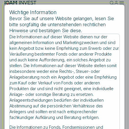
Skip to main content
Wichtige Information
Bevor Sie auf unsere Website gelangen, lesen Sie
bitte sorgfältig die untenstehenden rechtlichen
Mittwoch, 20.04.2022
Hinweise und bestätigen Sie diese.
Intelligente
Die Informationen auf dieser Website dienen nur der
Suche
allgemeinen Information und Marketingzwecken und sind
Optionsprämienstrategie
kein Angebot bzw. keine Empfehlung zum Erwerb oder zur
mit attraktivem Risiko-
Veräußerung bestimmter Fonds oder anderer Produkte
und auch keine Aufforderung, ein solches Angebot zu
Ertrags-Profil
stellen. Die Informationen auf dieser Website stellen somit
Suchbegriff eingeben
insbesondere weder eine Rechts-, Steuer- oder
Anlageberatung noch ein Angebot oder eine Empfehlung
zum Kauf oder Verkauf von Fonds oder anderen
Produkten dar und sind nicht geeignet, eine individuelle
Teilen
Anlage- oder sonstige Beratung zu ersetzen.
Anlageentscheidungen bedürfen der individuellen
Abstimmung auf die persönlichen Verhältnisse des
Anlegers und sollten erst nach entsprechender
fachkundiger Aufklärung und Beratung erfolgen.
Die Informationen zu Fonds, Fondsemissionen und