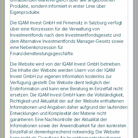
Produkte, sondern informiert in erster Linie über
Eigenprodukte.
Die IQAM Invest GmbH mit Firmensitz in Salzburg verfügt
über eine Konzession für die Verwaltung von
Kombination aus Short-Put- und Long-Put-
Investmentfonds nach dem Investmentfondsgesetz und
dem Alternative Investmentfonds Manager-Gesetz sowie
Optionen
eine Nebenkonzession für
Finanzdienstleistungsgeschäfte.
Beim IQAM OptionsprämienStrategie Protect bilden
Die Website wird von der IQAM Invest GmbH betrieben.
nachhaltige Anleihen guter Bonität wie beispielsweise
Die Inhalte der Website werden Usern von der IQAM
(Quasi-) Staatsanleihen oder Pfandbriefe aus der
Invest GmbH zur eigenen Information kostenlos zur
Eurozone (alle mindestens Investmentgrade) das
Verfügung gestellt. Die Website dient lediglich der
Basisportfolio. Durch den systematischen Verkauf von
Erstinformation und kann eine Beratung im Einzelfall nicht
Put-Optionen auf Aktienindizes soll ein kontinuierlicher
ersetzen. Die IQAM Invest GmbH kann die Vollständigkeit,
Zusatzertrag erwirtschaftet werden – ähnlich wie bei
Richtigkeit und Aktualität der auf der Website enthaltenen
einem Portfolio aus Aktienanleihen. Als Schutz vor
Informationen und Angaben daher aufgrund der laufenden
großen Markteinbrüchen werden zusätzlich aber auch
Entwicklungen und Komplexität der Materie nicht
Put-Optionen mit einem geringeren Ausübungspreis
garantieren. Eine Nachkontrolle der Aktualität der
gekauft, die Verluste im Ernstfall eingrenzen sollen.
Informationen sowie der Anwendbarkeit für den konkreten
Einzelfall ist dementsprechend notwendig. Die Website
kann nicht als Grundlage für Investitionsentscheidungen