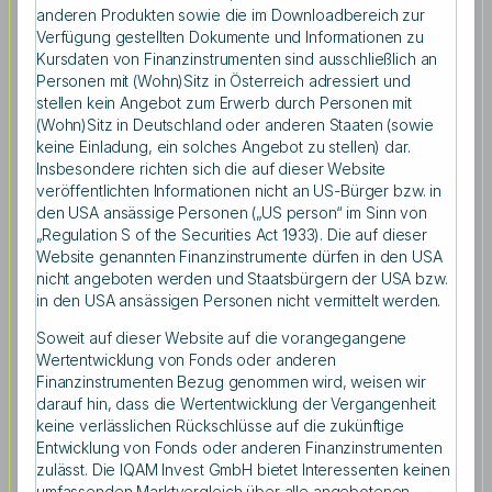
anderen Produkten sowie die im Downloadbereich zur
Deka Investment und IQAM Invest legen
Verfügung gestellten Dokumente und Informationen zu
ersten gemeinsamen Fonds mit
Kursdaten von Finanzinstrumenten sind ausschließlich an
Personen mit (Wohn)Sitz in Österreich adressiert und
Optionsprämienstrategie auf
stellen kein Angebot zum Erwerb durch Personen mit
(Wohn)Sitz in Deutschland oder anderen Staaten (sowie
keine Einladung, ein solches Angebot zu stellen) dar.
Insbesondere richten sich die auf dieser Website
veröffentlichten Informationen nicht an US-Bürger bzw. in
den USA ansässige Personen („US person“ im Sinn von
Nach einem erfolgreichen ersten gemeinsamen Jahr
„Regulation S of the Securities Act 1933). Die auf dieser
bauen Deka Investment und IQAM Invest ihre
Website genannten Finanzinstrumente dürfen in den USA
Kompetenz im Bereich quantitativer Produktlösungen
nicht angeboten werden und Staatsbürgern der USA bzw.
weiter aus. Mit der Auflage des IQAM
in den USA ansässigen Personen nicht vermittelt werden.
OptionsprämienStrategie Protect (AT0000A2W9Q3,
Soweit auf dieser Website auf die vorangegangene
AT0000A2W9P5) bieten IQAM Invest und Deka
Wertentwicklung von Fonds oder anderen
Investment eine Anlagemöglichkeit, welche auf die
Finanzinstrumenten Bezug genommen wird, weisen wir
systematische Vereinnahmung von Optionsprämien bei
darauf hin, dass die Wertentwicklung der Vergangenheit
einem attraktiven Risiko-Ertrags-Profil setzt. Der
keine verlässlichen Rückschlüsse auf die zukünftige
Fondsstart erfolgt am 21.04.2022. Deka Investment wird
Entwicklung von Fonds oder anderen Finanzinstrumenten
dabei das Management des Fonds übernehmen und
zulässt. Die IQAM Invest GmbH bietet Interessenten keinen
IQAM Invest als Kapitalverwaltungsgesellschaft agieren.
umfassenden Marktvergleich über alle angebotenen