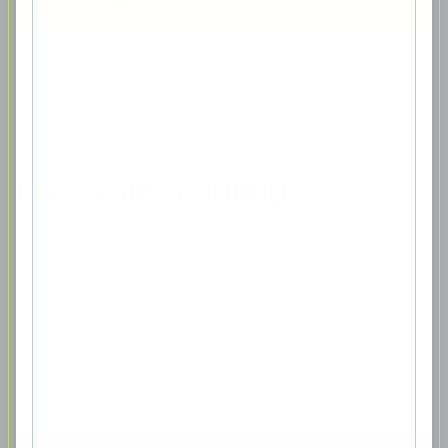
Dokument herunterladen
Presseaussendungen
Hier werden aktuelle Pressemeldungen, Berichte und
relevante Informationen zu den neuesten Entwicklungen
des Unternehmens bereitgestellt. Ziel ist es, Transparenz
zu fördern, fundierte Einblicke in unsere
Investmentstrategien zu bieten und den Dialog mit der
Finanzwelt aktiv zu gestalten.