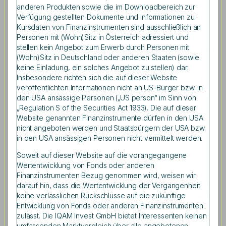
Global Studies, Universität Bonn), Heribert
anderen Produkten sowie die im Downloadbereich zur
Verfügung gestellten Dokumente und Informationen zu
Dieter (Stiftung Wissenschaft und Politik),
Kursdaten von Finanzinstrumenten sind ausschließlich an
Cathryn Clüver Ashbrook (Bertelsmann
Personen mit (Wohn)Sitz in Österreich adressiert und
stellen kein Angebot zum Erwerb durch Personen mit
Stiftung) und Klaus-Jürgen Gern (ifW) waren
(Wohn)Sitz in Deutschland oder anderen Staaten (sowie
am Podium / Finanz- und
keine Einladung, ein solches Angebot zu stellen) dar.
Insbesondere richten sich die auf dieser Website
Wirtschaftsexperten folgten der Einladung
veröffentlichten Informationen nicht an US-Bürger bzw. in
von IQAM Invest und IQAM Research Center
den USA ansässige Personen („US person“ im Sinn von
zum investmentforum in die Salzburger
„Regulation S of the Securities Act 1933). Die auf dieser
Website genannten Finanzinstrumente dürfen in den USA
Residenz
nicht angeboten werden und Staatsbürgern der USA bzw.
in den USA ansässigen Personen nicht vermittelt werden.
Soweit auf dieser Website auf die vorangegangene
Wertentwicklung von Fonds oder anderen
Finanzinstrumenten Bezug genommen wird, weisen wir
darauf hin, dass die Wertentwicklung der Vergangenheit
Vor welchen Herausforderungen die Wirtschaft durch die
keine verlässlichen Rückschlüsse auf die zukünftige
digitale Transformation und die USA – sechs Monate vor
Entwicklung von Fonds oder anderen Finanzinstrumenten
der Wahl – stehen, waren zentrale Themen des
zulässt. Die IQAM Invest GmbH bietet Interessenten keinen
diesjährigen investmentforums von IQAM Invest und
umfassenden Marktvergleich über alle angebotenen