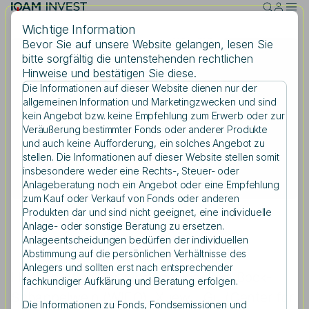
Skip to main content
Wichtige Information
Bevor Sie auf unsere Website gelangen, lesen Sie
bitte sorgfältig die untenstehenden rechtlichen
Freitag, 26.04.2024
Hinweise und bestätigen Sie diese.
Digitale Transformation
Die Informationen auf dieser Website dienen nur der
Suche
allgemeinen Information und Marketingzwecken und sind
und US-Wahl
kein Angebot bzw. keine Empfehlung zum Erwerb oder zur
Veräußerung bestimmter Fonds oder anderer Produkte
und auch keine Aufforderung, ein solches Angebot zu
stellen. Die Informationen auf dieser Website stellen somit
Suchbegriff eingeben
insbesondere weder eine Rechts-, Steuer- oder
Teilen
Anlageberatung noch ein Angebot oder eine Empfehlung
zum Kauf oder Verkauf von Fonds oder anderen
Produkten dar und sind nicht geeignet, eine individuelle
Anlage- oder sonstige Beratung zu ersetzen.
Anlageentscheidungen bedürfen der individuellen
Abstimmung auf die persönlichen Verhältnisse des
Anlegers und sollten erst nach entsprechender
Hochkarätige Vortragende wie Julia Bock-
fachkundiger Aufklärung und Beratung erfolgen.
Schappelwein (WIFO), Xuewu Gu (Center for
Die Informationen zu Fonds, Fondsemissionen und