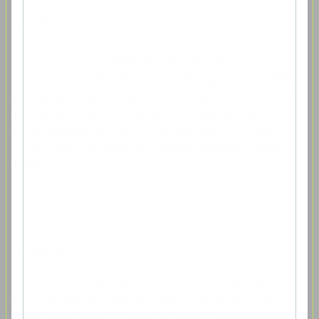
Im Bild 2:
v.l.n.r. Dr. Ulrich Neugebauer, Sprecher der
Geschäftsführung, Deka Investment und Vorsitzender
des Aufsichtsrats, IQAM Invest; Jörg Bungeroth, Senior
Portfoliomanager und Produktspezialist, Deka
Investment; Univ.-Prof. Dr. Dr.h.c. Josef Zechner,
Wissenschaftliche Leitung, IQAM Research Center;
Holger Wern, Sprecher der Geschäftsführung, IQAM
Invest
Im Bild 3:
v.l.n.r. Prof. Dr. Heribert Dieter, Senior Fellow in der
Forschungsgruppe Globale Fragen bei der Stiftung
Wissenschaft und Politik (SWP) in Berlin und