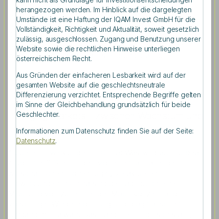
Julia Bock-Schappelwein, Senior Economist,
herangezogen werden. Im Hinblick auf die dargelegten
Österreichisches Institut für Wirtschaftsforschung
Umstände ist eine Haftung der IQAM Invest GmbH für die
(WIFO). Deka-Chefvolkswirt Dr. Ulrich Kater über
Vollständigkeit, Richtigkeit und Aktualität, soweit gesetzlich
Kapitalmärkte in unruhigen Zeiten: „Trotz der unruhigen
zulässig, ausgeschlossen. Zugang und Benutzung unserer
Umgebung mit weltweiten Konflikten und Inflation
Website sowie die rechtlichen Hinweise unterliegen
wächst die Weltwirtschaft stetig und kräftig.“
österreichischem Recht.
Aus Gründen der einfacheren Lesbarkeit wird auf der
gesamten Website auf die geschlechtsneutrale
Differenzierung verzichtet. Entsprechende Begriffe gelten
im Sinne der Gleichbehandlung grundsätzlich für beide
Geschlechter.
Emerging Markets – zwischen Wachstum und
Findung
Informationen zum Datenschutz finden Sie auf der Seite:
Datenschutz
.
Aktuelle Entwicklungen in China: Was wird auf Europa
zukommen? Steht Indien vor einem anhaltenden
wirtschaftlichen Höhenflug? „Die aktuellen
Entwicklungen in China sind geprägt durch eine
Mischung von zunehmender Machtkonzentration,
vorsichtiger Wiedereröffnung und pragmatischem
Umgang mit Taiwan. Das Land bleibt politisch stabil,