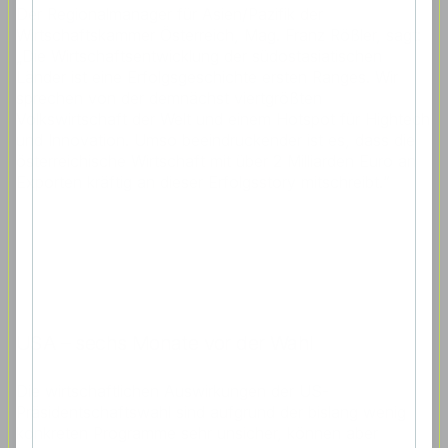
Der Regionalmanager für Asien/Pazifik der
Wirtschaftskammer Österreich, Mag. Franz Rößler, sagt:
„Die Wirtschaftsentwicklung der südostasiatischen
Länder ist eine Erfolgsgeschichte ersten Ranges. Wir
sprechen von der demnächst viertgrößten
Volkswirtschaft der Welt und einem Hotspot für Hightech
und Innovation. Umso beeindruckender ist es, dass die
österreichische Wirtschaft mit über 2 Milliarden Euro an
Exporten kräftig an dieser Erfolgsstory mitschreibt.“
USA – sechs Monate vor der Wahl
Die wirtschaftlichen Auswirkungen der US-
Präsidentschaftswahl sind aufgrund der bislang wenig
konkreten Programme sehr unsicher, können aber