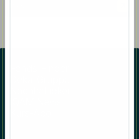
Presse
Fonds-Finder
Deka-Gruppe
Nachhaltigkeit
IQAM News
Kurs-Abo
Asset Management