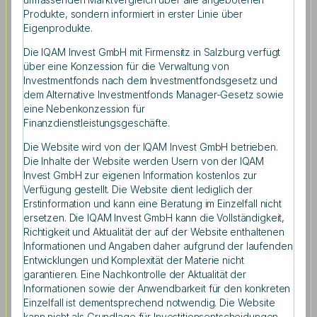
IQAM Research Center. „Darüber hinaus wurden die
Produkte, sondern informiert in erster Linie über
aktuellen Entwicklungen in den Emerging Markets, im
Eigenprodukte.
Speziellen China, Indien und Südostasien, sowie
Aktuelles aus dem Asset Management rund um Staats-
Die IQAM Invest GmbH mit Firmensitz in Salzburg verfügt
und Unternehmensanleihen näher beleuchtet“, so Holger
über eine Konzession für die Verwaltung von
Wern, Sprecher der Geschäftsführung von IQAM Invest.
Investmentfonds nach dem Investmentfondsgesetz und
dem Alternative Investmentfonds Manager-Gesetz sowie
eine Nebenkonzession für
Finanzdienstleistungsgeschäfte.
Die Website wird von der IQAM Invest GmbH betrieben.
Die Inhalte der Website werden Usern von der IQAM
Digitale Transformation als Herausforderung in
Invest GmbH zur eigenen Information kostenlos zur
der Wirtschaft
Verfügung gestellt. Die Website dient lediglich der
Erstinformation und kann eine Beratung im Einzelfall nicht
ersetzen. Die IQAM Invest GmbH kann die Vollständigkeit,
Digitalisierung, Demographie und Ökologisierung der
Richtigkeit und Aktualität der auf der Website enthaltenen
Wirtschaft stellen zentrale Herausforderung für
Informationen und Angaben daher aufgrund der laufenden
Wirtschaft und Gesellschaft dar. „Das Finanz- und
Entwicklungen und Komplexität der Materie nicht
Versicherungswesen ist mehrfach gefordert, nicht nur
garantieren. Eine Nachkontrolle der Aktualität der
wegen der Alterszusammensetzung, sondern auch, weil
Informationen sowie der Anwendbarkeit für den konkreten
es vom Einsatz digitaler Technologien profitiert und
Einzelfall ist dementsprechend notwendig. Die Website
zugleich dadurch auch unter Druck gerät“, sagt Mag.
kann nicht als Grundlage für Investitionsentscheidungen