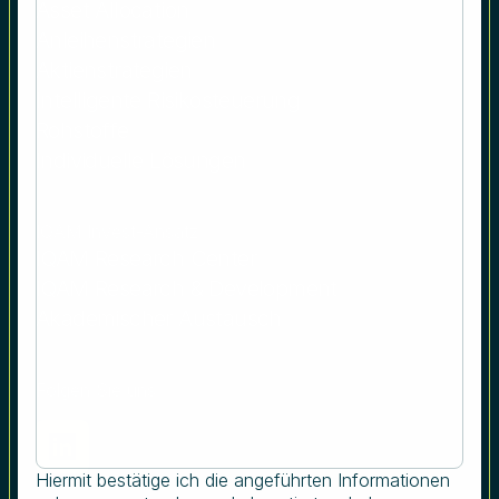
Asset Allocation
Anleihenstrategien
Aktienstrategien
Intelligente Risikosteuerung
Rohstoffe
Individuelle Lösungen
IQAM Invest-Ansatz
IQAM Research Center
IQAM Research & Development
Akademischer Austausch
Folgen Sie uns
Hiermit bestätige ich die angeführten Informationen