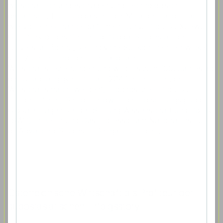
wirtschaftlich angeschlagen und technologisch
dynamisch. Für Europa stellt die Milliardennation nach
wie vor eine Chance dar“, meint Univ.-Prof. Dr. Xuewu
Gu, Direktor des Center for Global Studies an der
Universität Bonn. „Der indische Subkontinent entwickelt
sich zu einem Pol der internationalen
Wirtschaftsbeziehungen und wird bis zum 100. Jahrestag
der Unabhängigkeit im Jahr 2047 eine führende
Wirtschaftsmacht werden“, prognostiziert Prof. Dr.
Heribert Dieter, Senior Fellow in der Forschungsgruppe
Globale Fragen bei der Stiftung Wissenschaft und Politik
(SWP) in Berlin und Gastprofessor am National Institute
of Advanced Studies in Bengaluru, Indien.
Österreichische Wirtschaft als Profiteur der
südostasiatischen Erfolgsstory