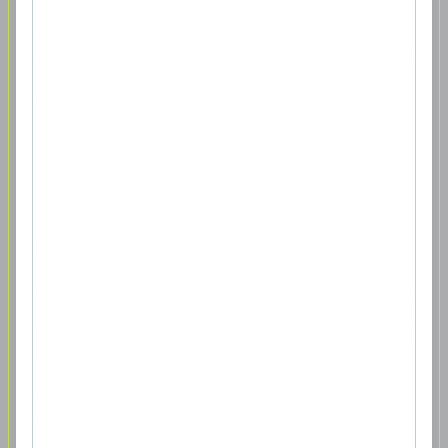
Gastprofessor am National Institute of Advanced
Studies in Bengaluru, Indien; Univ.-Prof. Dr. Xuewu Gu,
Direktor des Center for Global Studies an der Universität
Bonn; Mag. Franz Rößler, Regionalmanager für
Asien/Pazifik der Wirtschaftskammer Österreich; Holger
Wern, Sprecher der Geschäftsführung, IQAM Invest
Im Bild 4:
v.l.n.r. Dr. Klaus-Jürgen Gern, Head of Global Economic
Outlook, Research Center Business Cycles and Growth
am Kiel Institut für Weltwirtschaft (IfW); Cathryn Clüver
Ashbrook, Senior Advisor bei der Bertelsmann Stiftung;
Mag. Hannelore Veit. M.A., ehemalige Leiterin des ORF-
Korrespondentenbüros in Washington; Holger Wern,
Sprecher der Geschäftsführung, IQAM Invest