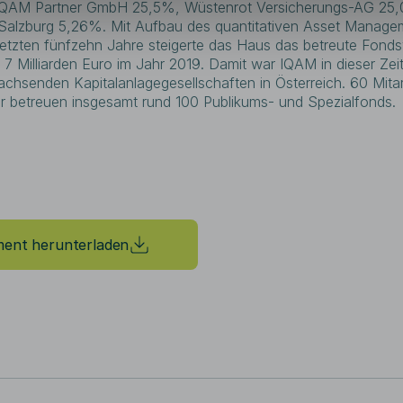
IQAM Partner GmbH 25,5%, Wüstenrot Versicherungs-AG 25,
Act 1933). Die auf dieser Website g
Salzburg 5,26%. Mit Aufbau des quantitativen Asset Manage
dürfen in den USA nicht angeboten 
USA bzw. in den USA ansässigen Pers
 letzten fünfzehn Jahre steigerte das Haus das betreute Fon
7 Milliarden Euro im Jahr 2019. Damit war IQAM in dieser Zei
Soweit auf dieser Website auf die 
achsenden Kapitalanlagegesellschaften in Österreich. 60 Mitar
Wertentwicklung von Fonds oder and
er betreuen insgesamt rund 100 Publikums- und Spezialfonds.
Bezug genommen wird, weisen wir da
Wertentwicklung der Vergangenheit k
Rückschlüsse auf die zukünftige Ent
anderen Finanzinstrumenten zulässt.
Interessenten keinen umfassenden Ma
angebotenen Produkte, sondern inform
Eigenprodukte.
Die IQAM Invest GmbH mit Firmensitz 
ent herunterladen
Konzession für die Verwaltung von 
Investmentfondsgesetz und dem Alte
Manager-Gesetz sowie eine Nebenk
Finanzdienstleistungsgeschäfte.
Die Website wird von der IQAM Inves
der Website werden Usern von der 
Information kostenlos zur Verfügung g
lediglich der Erstinformation und kann
nicht ersetzen. Die IQAM Invest GmbH