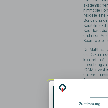
akademischen 
nimmt die Fon
Modelle eine 
Bündelung der 
Kapitalmarktf
Kauf baut die
und ihren Ans
Raum weiter a
Dr. Matthias 
die Deka im q
konkreten As
Forschungsins
IQAM Invest i
unsere quanti
Boutique prof
Forschungsakt
Diesen Wettbe
und weiterzue
IQAM Aufsicht
Zustimmung