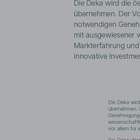
Die Deka wird die 
übernehmen. Der Voll
notwendigen Genehm
mit ausgewiesener w
Markterfahrung und b
innovative Investme
Die Deka wir
übernehmen. D
Genehmigunge
wissenschaftl
vor allem für 
Die Deka über