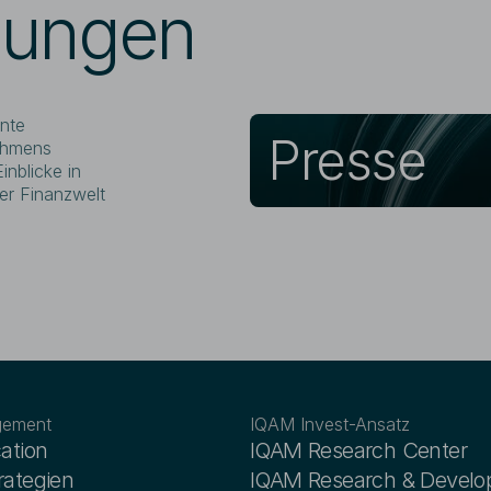
dungen
Richtigkeit und Aktualität der auf de
Informationen und Angaben daher a
Entwicklungen und Komplexität der Ma
Nachkontrolle der Aktualität der Inf
Anwendbarkeit für den konkreten Ein
notwendig. Die Website kann nicht al
Investitionsentscheidungen herangez
ante
Presse
die dargelegten Umstände ist eine 
ehmens
für die Vollständigkeit, Richtigkeit un
inblicke in
zulässig, ausgeschlossen. Zugang u
er Finanzwelt
sowie die rechtlichen Hinweise unter
Aus Gründen der einfacheren Lesbar
Website auf die geschlechtsneutrale 
Entsprechende Begriffe gelten im S
grundsätzlich für beide Geschlechter
Informationen zum Datenschutz finden
Datenschutz
.
gement
IQAM Invest-Ansatz
cation
IQAM Research Center
rategien
IQAM Research & Devel