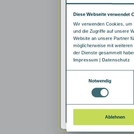
Gesellschafte
Innovation im
Rahmen ihrer 
Diese Webseite verwendet 
Geschäftsführ
Wir verwenden Cookies, um I
europaweit st
und die Zugriffe auf unsere 
quantitatives
Website an unsere Partner fü
Methoden.“
möglicherweise mit weiteren
Über die Deka
der Dienste gesammelt habe
Die DekaBank 
Impressum
|
Datenschutz
Tochtergesell
Mrd. Euro (pe
Einwilligungsauswahl
größten Wertp
Notwendig
eröffnet priva
Anlageprodukt
Sparkassen-Fi
Anforderungen
Über IQAM In
Ablehnen
Ursprünglich 
Bankhauses Sp
zehn Jahren a