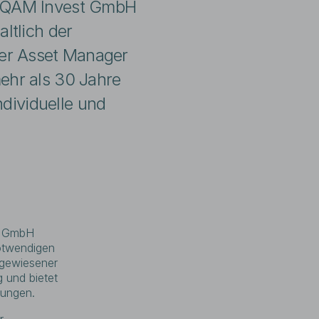
r IQAM Invest GmbH
ltlich der
er Asset Manager
ehr als 30 Jahre
ndividuelle und
st GmbH
notwendigen
sgewiesener
 und bietet
sungen.
r