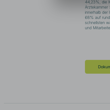
44,23%, die 
Ärztekammer 
innerhalb der
68% auf rund 
schnellsten w
und Mitarbeit
Dokum