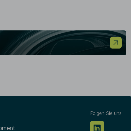
r Website enthaltenen
ufgrund der laufenden
terie nicht garantieren. Eine
ormationen sowie der
zelfall ist dementsprechend
s Grundlage für
ogen werden. Im Hinblick auf
Haftung der IQAM Invest GmbH
d Aktualität, soweit gesetzlich
nd Benutzung unserer Website
liegen österreichischem Recht.
keit wird auf der gesamten
Differenzierung verzichtet.
inne der Gleichbehandlung
.
 Sie auf der Seite:
Folgen Sie uns
opment